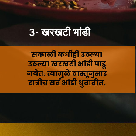
3- खरखटी भांडी
सकाळी कधीही उठल्या
उठल्या खरखटी भांडी पाहू
नयेत. त्यामुळे वास्तूनुसार
रात्रीच सर्व भांडी धुवावीत.