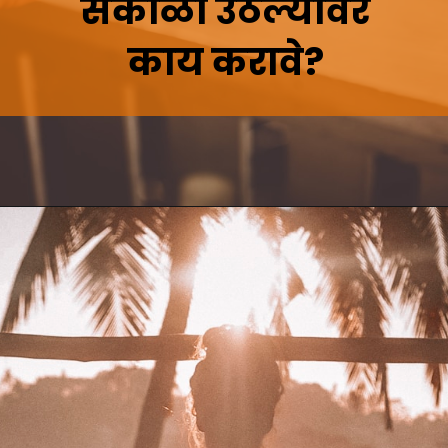
सकाळी उठल्यावर
काय करावे?