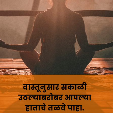
वास्तूनुसार सकाळी
उठल्याबरोबर आपल्या
हाताचे तळवे पाहा.