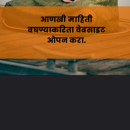
आणखी माहिती
बघण्याकरिता वेबसाइट
ओपन करा.
Opening
https://marathishout.com/