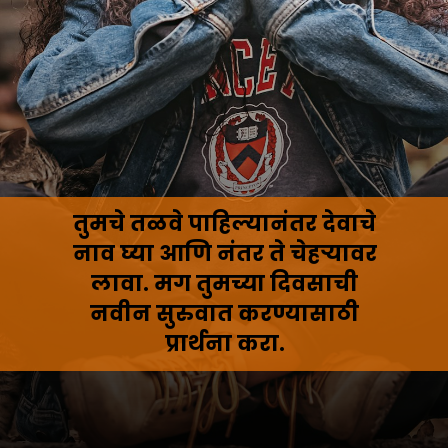
तुमचे तळवे पाहिल्यानंतर देवाचे
नाव घ्या आणि नंतर ते चेहऱ्यावर
लावा. मग तुमच्या दिवसाची
नवीन सुरुवात करण्यासाठी
प्रार्थना करा.