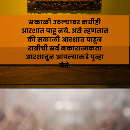
सकाळी उठल्यावर कधीही
आरशात पाहू नये. असे म्हणतात
की सकाळी आरशात पाहून
रात्रीची सर्व नकारात्मकता
आरशातून आपल्याकडे पुन्हा
येते.