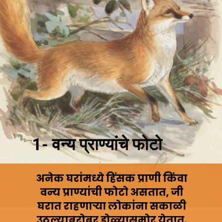
1- वन्य प्राण्यांचे फोटो
अनेक घरांमध्ये हिंसक प्राणी किंवा
वन्य प्राण्यांची फोटो असतात, जी
घरात राहणाऱ्या लोकांना सकाळी
उठल्याबरोबर डोळ्यासमोर येतात.