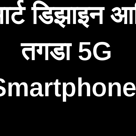
मार्ट डिझाइन आ
तगडा 5G
Smartphon