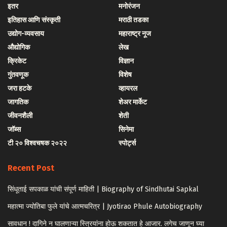
इतर
मनोरंजन
इतिहास आणि संस्कृती
मराठी तडका
उद्योग-व्यवसाय
महाराष्ट्र नूज
औद्योगिक
लेख
क्रिकेट
विज्ञान
गुंतवणूक
विशेष
जरा हटके
व्हायरल
जागतिक
शेअर मार्केट
जीवनशैली
शेती
जॉब्स
सिनेमा
टी २० विश्वचषक २०२२
स्पोर्ट्स
Recent Post
सिंधूताई सपकाळ यांची संपूर्ण माहिती | Biography of Sindhutai Sapkal
महात्मा ज्योतिबा फुले यांचे आत्मचरित्र | Jyotirao Phule Autobiography
सावधान ! दागिने न घालणाऱ्या स्त्रियांना होऊ शकतात हे आजार. लगेच जाणून घ्या